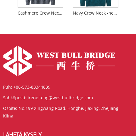
Cashmere Crew Neck -neulepusero
Navy Crew Neck -neulepusero
Puh:
+86-573-83344839
Sähköposti:
irene.feng@westbullbridge.com
Osoite:
No.199 Xingwang Road, Honghe, Jiaxing, Zhejiang,
Kiina
LÄHETÄ KYSELY