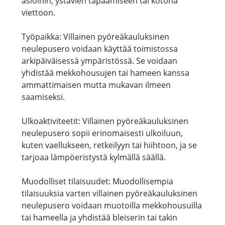
asioihin, ystävien tapaamiseen tai kotona
viettoon.
Työpaikka: Villainen pyöreäkauluksinen
neulepusero voidaan käyttää toimistossa
arkipäiväisessä ympäristössä. Se voidaan
yhdistää mekkohousujen tai hameen kanssa
ammattimaisen mutta mukavan ilmeen
saamiseksi.
Ulkoaktiviteetit: Villainen pyöreäkauluksinen
neulepusero sopii erinomaisesti ulkoiluun,
kuten vaellukseen, retkeilyyn tai hiihtoon, ja se
tarjoaa lämpöeristystä kylmällä säällä.
Muodolliset tilaisuudet: Muodollisempia
tilaisuuksia varten villainen pyöreäkauluksinen
neulepusero voidaan muotoilla mekkohousuilla
tai hameella ja yhdistää bleiserin tai takin