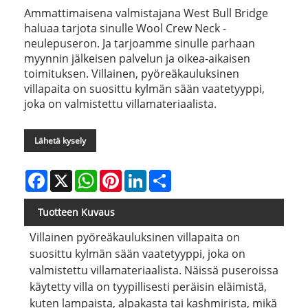
Ammattimaisena valmistajana West Bull Bridge
haluaa tarjota sinulle Wool Crew Neck -
neulepuseron. Ja tarjoamme sinulle parhaan
myynnin jälkeisen palvelun ja oikea-aikaisen
toimituksen. Villainen, pyöreäkauluksinen
villapaita on suosittu kylmän sään vaatetyyppi,
joka on valmistettu villamateriaalista.
Lähetä kysely
Facebook
X
WhatsApp
Pinterest
LinkedIn
Share
Tuotteen Kuvaus
Villainen pyöreäkauluksinen villapaita on
suosittu kylmän sään vaatetyyppi, joka on
valmistettu villamateriaalista. Näissä puseroissa
käytetty villa on tyypillisesti peräisin eläimistä,
kuten lampaista, alpakasta tai kashmirista, mikä