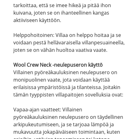
tarkoittaa, että se imee hikeä ja pitää ihon
kuivana, joten se on ihanteellinen kangas
aktiiviseen käyttöön.
Helppohoitoinen: Villaa on helppo hoitaa ja se
voidaan pestä hellävaraisella villanpesuaineella,
joten se on vähän huoltoa vaativa vaate.
Wool Crew Neck -neulepuseron käyttö
Villainen pyöreäkauluksinen neulepusero on
monipuolinen vaate, jota voidaan käyttää
erilaisissa ympäristöissä ja tilanteissa. Joitakin
tämän tyyppisten villapaitojen sovelluksia ovat:
Vapaa-ajan vaatteet: Villainen
pyöreäkauluksinen neulepusero on täydellinen
arkipukeutumiseen, ja se tarjoaa lämpöä ja
mukavuutta jokapäiväiseen toimintaan, kuten