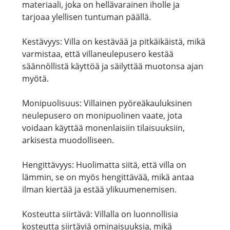
materiaali, joka on hellävarainen iholle ja
tarjoaa ylellisen tuntuman päällä.
Kestävyys: Villa on kestävää ja pitkäikäistä, mikä
varmistaa, että villaneulepusero kestää
säännöllistä käyttöä ja säilyttää muotonsa ajan
myötä.
Monipuolisuus: Villainen pyöreäkauluksinen
neulepusero on monipuolinen vaate, jota
voidaan käyttää monenlaisiin tilaisuuksiin,
arkisesta muodolliseen.
Hengittävyys: Huolimatta siitä, että villa on
lämmin, se on myös hengittävää, mikä antaa
ilman kiertää ja estää ylikuumenemisen.
Kosteutta siirtävä: Villalla on luonnollisia
kosteutta siirtäviä ominaisuuksia, mikä