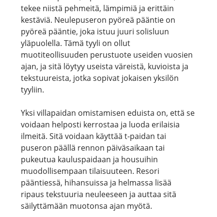
tekee niistä pehmeitä, lämpimiä ja erittäin
kestäviä. Neulepuseron pyöreä pääntie on
pyöreä pääntie, joka istuu juuri solisluun
yläpuolella. Tämä tyyli on ollut
muotiteollisuuden perustuote useiden vuosien
ajan, ja sitä löytyy useista väreistä, kuvioista ja
tekstuureista, jotka sopivat jokaisen yksilön
tyyliin.
Yksi villapaidan omistamisen eduista on, että se
voidaan helposti kerrostaa ja luoda erilaisia ​​
ilmeitä. Sitä voidaan käyttää t-paidan tai
puseron päällä rennon päiväsaikaan tai
pukeutua kauluspaidaan ja housuihin
muodollisempaan tilaisuuteen. Resori
pääntiessä, hihansuissa ja helmassa lisää
ripaus tekstuuria neuleeseen ja auttaa sitä
säilyttämään muotonsa ajan myötä.