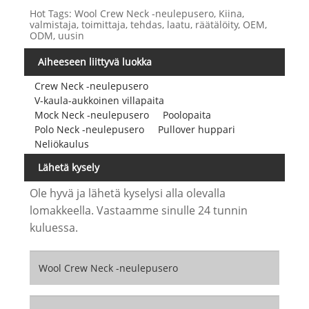
Hot Tags: Wool Crew Neck -neulepusero, Kiina,
valmistaja, toimittaja, tehdas, laatu, räätälöity, OEM,
ODM, uusin
Aiheeseen liittyvä luokka
Crew Neck -neulepusero
V-kaula-aukkoinen villapaita
Mock Neck -neulepusero
Poolopaita
Polo Neck -neulepusero
Pullover huppari
Neliökaulus
Lähetä kysely
Ole hyvä ja lähetä kyselysi alla olevalla
lomakkeella. Vastaamme sinulle 24 tunnin
kuluessa.