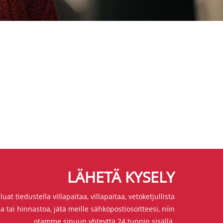
LÄHETÄ KYSELY
luat tiedustella villapaitaa, villapaitaa, vetoketjullista
aa tai hinnastoa, jätä meille sähköpostiosoitteesi, niin
otamme sinuun yhteyttä 24 tunnin sisällä.