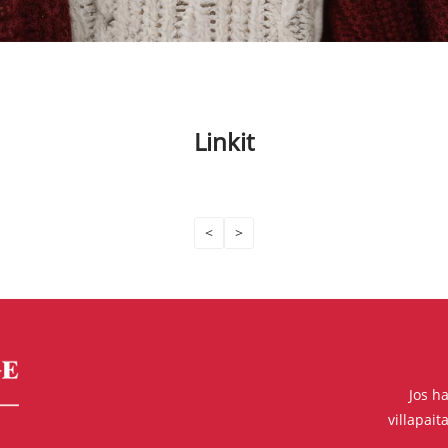
Linkit
<
>
Jos ha
villapait