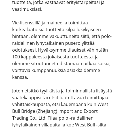
tuotteita, jotka vastaavat erityistarpeitasi ja
vaatimuksiasi.
Vie-lisenssillä ja maineella toimittaa
korkealaatuisia tuotteita kilpailukykyiseen
hintaan, olemme vakuuttuneita siitä, että polo-
raidallinen lyhytaikainen pusero ylittää
odotuksesi. Hyväksymme tilaukset vähintään
100 kappaleesta jokaisesta tuotteesta, ja
olemme sitoutuneet edistämään pitkäaikaisia,
voittavia kumppanuuksia asiakkaidemme
kanssa.
Joten etsitkö tyylikästä ja toiminnallista lisäystä
vaatekaappisi tai etsit luotettavaa toimittajaa
vähittäiskaupasta, etsi kauempana kuin West
Bull Bridge (Zhejiang) Import and Export
Trading Co., Ltd. Tilaa polo -raidallinen
lyhytaikainen villapaita ja koe West Bull -silta