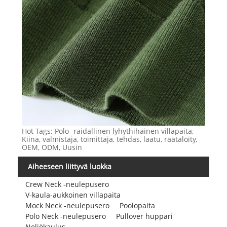
Hot Tags: Polo -raidallinen lyhythihainen villapaita,
Kiina, valmistaja, toimittaja, tehdas, laatu, räätälöity,
OEM, ODM, Uusin
Aiheeseen liittyvä luokka
Crew Neck -neulepusero
V-kaula-aukkoinen villapaita
Mock Neck -neulepusero
Poolopaita
Polo Neck -neulepusero
Pullover huppari
Neliökaulus