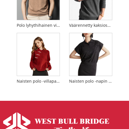
Polo lyhythihainen villapaita
Väärennetty kaksiosainen polopaita
Naisten polo -villapaita
Naisten polo -napin villapaita