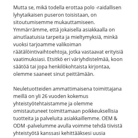
Mutta se, mikä todella erottaa polo -raidallisen
lyhytaikaisen puseron toisistaan, on
sitoutumisemme mukauttamiseen.
Ymmärrämme, että jokaisella asiakkaalla on
ainutlaatuisia tarpeita ja mieltymyksiä, minkä
vuoksi tarjoamme valikoiman
räätälöintivaihtoehtoja, jotka vastaavat erityisiä
vaatimuksiasi. Etsitkö eri väriyhdistelmää, koon
säätöä tai jopa henkilökohtaista kirjontaa,
olemme saaneet sinut peittämään.
Neuletuotteiden ammattimaisena toimittajana
meillä on yli 26 vuoden kokemus
yhteistyötehtaistamme ja olemme
omistautuneet toimittamaan poikkeuksellisia
tuotteita ja palveluita asiakkaillemme. OEM &
ODM -palvelumme avulla voimme tehdä tiivistä
yhteistyötä kanssasi kehittääksesi uusia