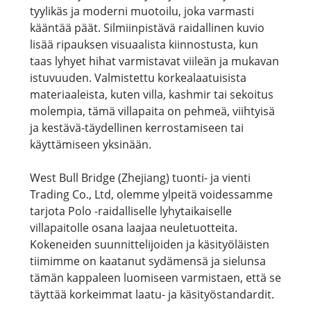
tyylikäs ja moderni muotoilu, joka varmasti
kääntää päät. Silmiinpistävä raidallinen kuvio
lisää ripauksen visuaalista kiinnostusta, kun
taas lyhyet hihat varmistavat viileän ja mukavan
istuvuuden. Valmistettu korkealaatuisista
materiaaleista, kuten villa, kashmir tai sekoitus
molempia, tämä villapaita on pehmeä, viihtyisä
ja kestävä-täydellinen kerrostamiseen tai
käyttämiseen yksinään.
West Bull Bridge (Zhejiang) tuonti- ja vienti
Trading Co., Ltd, olemme ylpeitä voidessamme
tarjota Polo -raidalliselle lyhytaikaiselle
villapaitolle osana laajaa neuletuotteita.
Kokeneiden suunnittelijoiden ja käsityöläisten
tiimimme on kaatanut sydämensä ja sielunsa
tämän kappaleen luomiseen varmistaen, että se
täyttää korkeimmat laatu- ja käsityöstandardit.