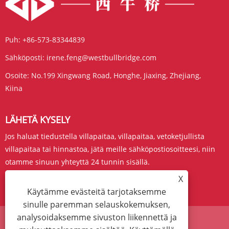
Puh:
+86-573-83344839
Sähköposti:
irene.feng@westbullbridge.com
Osoite:
No.199 Xingwang Road, Honghe, Jiaxing, Zhejiang,
Kiina
LÄHETÄ KYSELY
Jos haluat tiedustella villapaitaa, villapaitaa, vetoketjullista
villapaitaa tai hinnastoa, jätä meille sähköpostiosoitteesi, niin
otamme sinuun yhteyttä 24 tunnin sisällä.
X
KYSY NYT
Käytämme evästeitä tarjotaksemme
sinulle paremman selauskokemuksen,
analysoidaksemme sivuston liikennettä ja