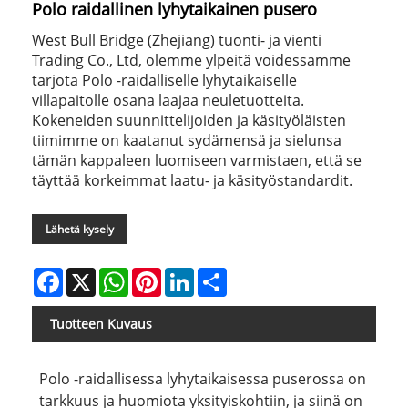
Polo raidallinen lyhytaikainen pusero
West Bull Bridge (Zhejiang) tuonti- ja vienti
Trading Co., Ltd, olemme ylpeitä voidessamme
tarjota Polo -raidalliselle lyhytaikaiselle
villapaitolle osana laajaa neuletuotteita.
Kokeneiden suunnittelijoiden ja käsityöläisten
tiimimme on kaatanut sydämensä ja sielunsa
tämän kappaleen luomiseen varmistaen, että se
täyttää korkeimmat laatu- ja käsityöstandardit.
Lähetä kysely
Facebook
X
WhatsApp
Pinterest
LinkedIn
Share
Tuotteen Kuvaus
Polo -raidallisessa lyhytaikaisessa puserossa on
tarkkuus ja huomiota yksityiskohtiin, ja siinä on