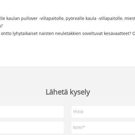
 kaulan pullover -villapaitolle, pyöreälle kaula -villapaitolle, miest
a?
a ontto lyhytaikaiset naisten neuletakkien soveltuvat kesävaatteet?
Lähetä kysely