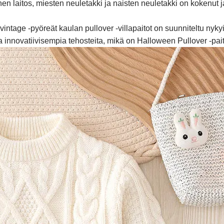
nen laitos, miesten neuletakki ja naisten neuletakki on kokenut j
a vintage -pyöreät kaulan pullover -villapaitot on suunniteltu ny
ssa innovatiivisempia tehosteita, mikä on Halloween Pullover -pai