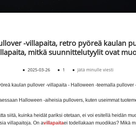
llover -villapaita, retro pyöreä kaulan pul
illapaita, mitkä suunnittelutyylit ovat mu
●
2025-03-26
●
1
●
Jätä minulle viesti
yöreä kaulan pullover -villapaita - Halloween -teemalla pullover -v
taessaan Halloween -aiheisia pullovers, kuten useimmat tuotemer
a siitä, kuinka heidät pariksi otetaan, ei voi esitellä heidän muo
a ​​villapaitoja. On a
villapaita
ei todellakaan muodikas? Mikä mu