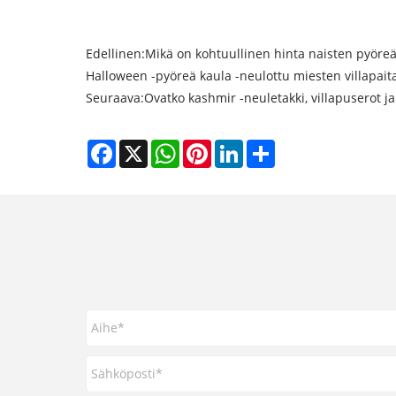
Edellinen:
Mikä on kohtuullinen hinta naisten pyöreälle
Halloween -pyöreä kaula -neulottu miesten villapait
Seuraava:
Ovatko kashmir -neuletakki, villapuserot j
Facebook
X
WhatsApp
Pinterest
LinkedIn
Share