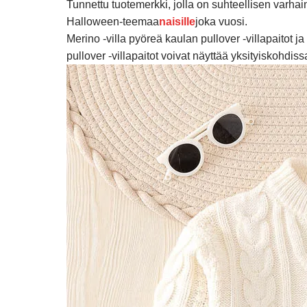
Tunnettu tuotemerkki, jolla on suhteellisen varhai
Halloween-teemaa
naisille
joka vuosi.
Merino -villa pyöreä kaulan pullover -villapaitot j
pullover -villapaitot voivat näyttää yksityiskohdi