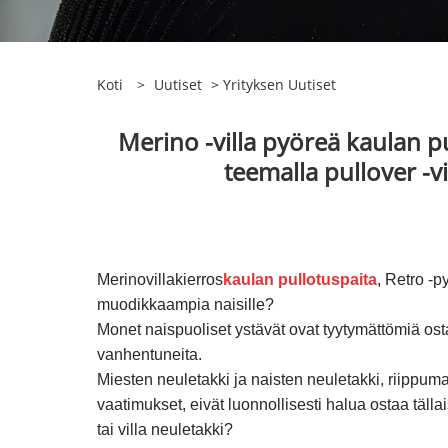
Koti
>
Uutiset
>
Yrityksen Uutiset
Merino -villa pyöreä kaulan pu
teemalla pullover -v
Merinovillakierros
kaulan pullotuspaita
, Retro -p
muodikkaampia naisille?
Monet naispuoliset ystävät ovat tyytymättömiä os
vanhentuneita.
Miesten neuletakki ja naisten neuletakki, riippumatt
vaatimukset, eivät luonnollisesti halua ostaa tällaisi
tai villa neuletakki?