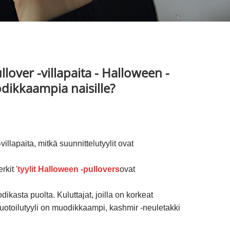
lover -villapaita - Halloween -
odikkaampia naisille?
illapaita, mitkä suunnittelutyylit ovat
kit '
tyylit Halloween -pullovers
ovat
dikasta puolta. Kuluttajat, joilla on korkeat
otoilutyyli on muodikkaampi, kashmir -neuletakki