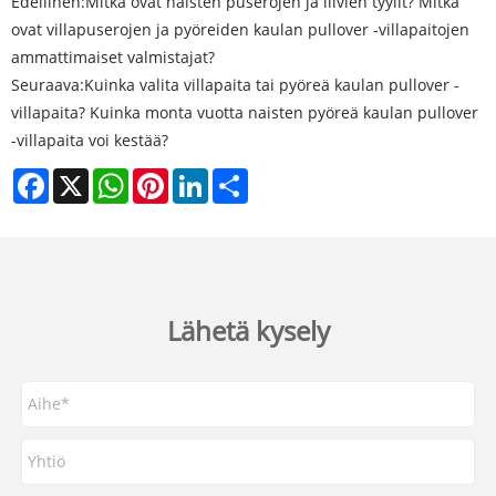
Edellinen:
Mitkä ovat naisten puserojen ja liivien tyylit? Mitkä
ovat villapuserojen ja pyöreiden kaulan pullover -villapaitojen
ammattimaiset valmistajat?
Seuraava:
Kuinka valita villapaita tai pyöreä kaulan pullover -
villapaita? Kuinka monta vuotta naisten pyöreä kaulan pullover
-villapaita voi kestää?
Facebook
X
WhatsApp
Pinterest
LinkedIn
Share
Lähetä kysely