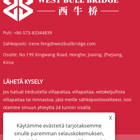
Puh:
+86-573-83344839
Sähköposti:
irene.feng@westbullbridge.com
Osoite:
No.199 Xingwang Road, Honghe, Jiaxing, Zhejiang,
Kiina
LÄHETÄ KYSELY
Jos haluat tiedustella villapaitaa, villapaitaa, vetoketjullista
villapaitaa tai hinnastoa, jätä meille sähköpostiosoitteesi, niin
otamme sinuun yhteyttä 24 tunnin sisällä.
X
KYSY NYT
Käytämme evästeitä tarjotaksemme
sinulle paremman selauskokemuksen,