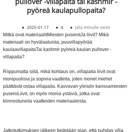
pullover -villapaita tai kashmir -
pyöreä kaulapullopaita?
●
2025-01-17
●
4
●
Jätä minulle viesti
Mitkä ovat materiaalit
Miesten puserot
Ja liivit? Mikä
materiaali on hyvälaatuista, puuvillapyörää
kaulaa
villapaita
Tai kashmir pyöreä kaulan pullover -
villapaita?
Riippumatta siitä, mikä kohtaus on, villapaita liivit ovat
monipuolisia ja sopivia vaatteita, joten monet miehet
päättävät ostaa villapaita. Kasvavan yleisön kanssa
miesten
pusero
Liivit, on myös monia ystäviä, jotka ovat
kiinnostuneita vaatteiden materiaaleista.
Jatkotutkimuksen jälkeen tiedetään pian, että puhdas villa,