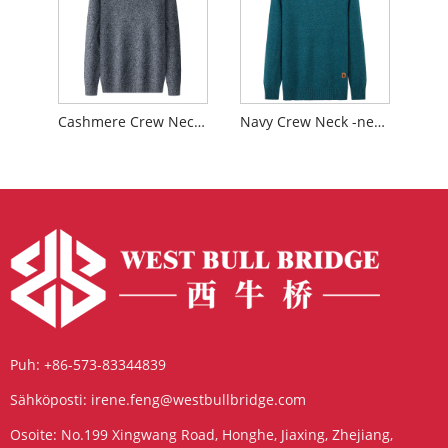
Cashmere Crew Neck -neulepusero
Navy Crew Neck -neulepusero
Puh:
+86-573-83344839
Sähköposti:
irene.feng@westbullbridge.com
Osoite:
No.199 Xingwang Road, Honghe, Jiaxing, Zhejiang,