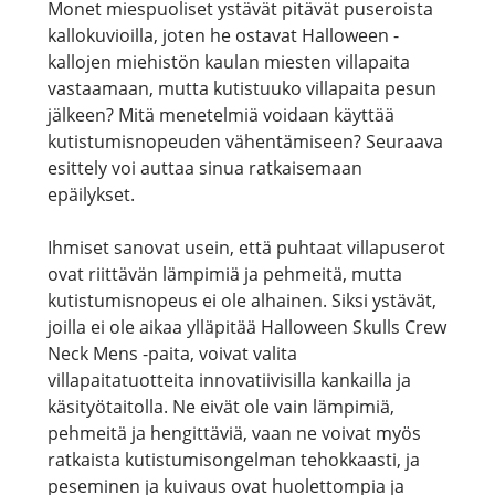
Monet miespuoliset ystävät pitävät puseroista
Mens -puseron kutistumisnopeus on?
kallokuvioilla, joten he ostavat Halloween -
kallojen miehistön kaulan miesten villapaita
vastaamaan, mutta kutistuuko villapaita pesun
jälkeen? Mitä menetelmiä voidaan käyttää
kutistumisnopeuden vähentämiseen? Seuraava
esittely voi auttaa sinua ratkaisemaan
epäilykset.
Ihmiset sanovat usein, että puhtaat villapuserot
ovat riittävän lämpimiä ja pehmeitä, mutta
kutistumisnopeus ei ole alhainen. Siksi ystävät,
joilla ei ole aikaa ylläpitää Halloween Skulls Crew
Neck Mens -paita, voivat valita
villapaitatuotteita innovatiivisilla kankailla ja
käsityötaitolla. Ne eivät ole vain lämpimiä,
pehmeitä ja hengittäviä, vaan ne voivat myös
ratkaista kutistumisongelman tehokkaasti, ja
peseminen ja kuivaus ovat huolettompia ja